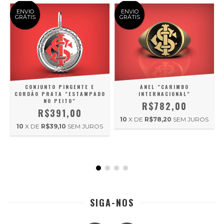
ENVIO
ENVIO
GRÁTIS
GRÁTIS
CONJUNTO PINGENTE E
ANEL "CARIMBO
CORDÃO PRATA "ESTAMPADO
INTERNACIONAL"
NO PEITO"
R$782,00
R$391,00
10
X DE
R$78,20
SEM JUROS
10
X DE
R$39,10
SEM JUROS
S
SIGA-NOS