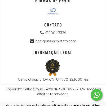
FORMAS DE ENVIO
CONTATO
51980455129
celticjoias@contato.com
INFORMAÇÃO LEGAL
Celtic Group LTDA CNPJ 477016230001-55
Copyright Celtic Group - 47701623000155 - 2026. Todos os
direitos reservados.
Ao navegar por este site
você aceita o uso de cookies